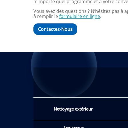
n'importe quel programme et à votre conv
Vous avez des questions ? N’hésitez pas à 
à remplir le
formulaire en ligne
.
Contactez-Nous
Nettoyage extérieur
Aspirateur