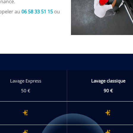
enance.
appeler au
06 58 33 51 15
ou
Lavage Express
Lavage classique
50 €
90 €